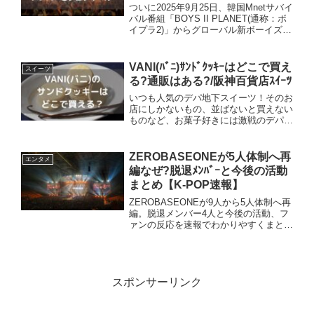
ついに2025年9月25日、韓国Mnetサバイ
バル番組「BOYS II PLANET(通称：ボ
イプラ2)」からグローバル新ボーイズグ
ループ「ALPHA DRIVE ONE(アルファ
ドライブワン・ALD1)」が誕生しまし
た！これまで見守ってき...
VANI(ﾊﾞﾆ)ｻﾝﾄﾞｸｯｷｰはどこで買え
スイーツ
る?通販はある?/阪神百貨店ｽｲｰﾂ
いつも人気のデパ地下スイーツ！そのお
店にしかないもの、並ばないと買えない
ものなど、お菓子好きには激戦のデパ地
下スイーツ。どれも気になりますよね。
今回は、青いパッケージがかわいい
「VANI(バニ)」について調査しまし
ZEROBASEONEが5人体制へ再
エンタメ
た。・VANIはどこで買え...
編なぜ?脱退ﾒﾝﾊﾞｰと今後の活動
まとめ【K-POP速報】
ZEROBASEONEが9人から5人体制へ再
編。脱退メンバー4人と今後の活動、フ
ァンの反応を速報でわかりやすくまとめ
ました。
スポンサーリンク