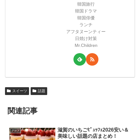
韓国旅行
韓国ドラマ
韓国俳優
ランチ
アフタヌーンティー
日焼け対策
Mr.Children
スイーツ
話題
関連記事
滋賀のいちごﾋﾞｭｯﾌｪ2026安い＆
グルメ
美味しい話題の店まとめ！