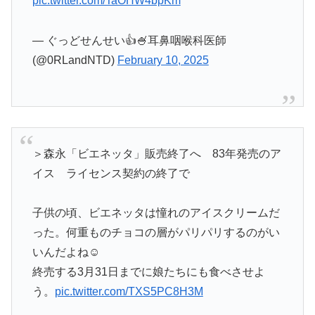
pic.twitter.com/TaOHW4bpKm
— ぐっどせんせい👍🍧耳鼻咽喉科医師
(@0RLandNTD)
February 10, 2025
＞森永「ビエネッタ」販売終了へ 83年発売のア
イス ライセンス契約の終了で
子供の頃、ビエネッタは憧れのアイスクリームだ
った。何重ものチョコの層がパリパリするのがい
いんだよね☺️
終売する3月31日までに娘たちにも食べさせよ
う。
pic.twitter.com/TXS5PC8H3M