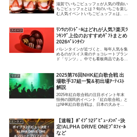
滋賀でいちごビュッフェが人気の理由い
ちごビュッフェとは？旬のいちごを楽し
む人気イベントいちごビュッフェは、旬
のいちごを使ったスイーツや料理を好き
なだけ味わえる期間限定イベントです。
春先にかけていちごが最もおいしい時期
ﾘﾝﾂのﾘﾝﾄﾞｰﾙはどれが人気?楽天ﾗ
スイーツ
を迎えることから、滋賀県...
ﾝｷﾝｸﾞ上位のおすすめｷﾞﾌﾄまとめ
2026ﾊﾞﾚﾝﾀｲﾝ
バレンタインが近づくと、毎年人気を集
めるのがスイス発のチョコレートブラン
ド「リンツ」。中でも看板商品であるリ
ンドールは、なめらかな口どけと高級感
のある味わいで、ギフトとして選ばれる
ことが多い定番チョコです。しかし、種
2025第76回NHK紅白歌合戦 出
ライブ
類が多くてどれを選べばい...
場歌手37組一覧&初出場ｱｰﾃｨｽﾄ
解説
2025年紅白歌合戦の注目ポイント年末
恒例の国民的イベント「紅白歌合戦」と
はNHK紅白歌合戦は、日本の大みそか
を象徴する音楽番組で、国民的行事のひ
とつとして長年にわたり親しまれてきま
した。赤組と白組に分かれたアーティス
【速報】ﾎﾞｲﾌﾟﾗ2ﾃﾞﾋﾞｭｰﾒﾝﾊﾞｰ決
エンタメ
トたちが、ジャンルや世...
定!ALPHA DRIVE ONEﾌﾟﾛﾌｨｰﾙ
など