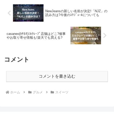
NewJeansの新しい名前が決定!「NJZ」の
読み方は?今後のｽｹｼﾞｭｰﾙについても
casaneo(ｶｻﾈｵ)ﾐﾙｸﾚｰﾌﾟ店舗はどこ?催事
やお取り寄せ情報も!楽天でも買える?
コメント
コメントを書き込む
ホーム
グルメ
スイーツ