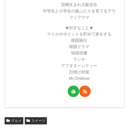
宮崎生まれ大阪在住
中学生と小学生の娘ふたりを育てるアラ
フィフママ
★好きなこと★
マイルやポイントを貯めて旅をする
韓国旅行
韓国ドラマ
韓国俳優
ランチ
アフタヌーンティー
日焼け対策
Mr.Children
グルメ
スイーツ