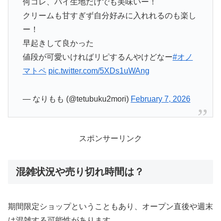
何コレ、パイ生地だけでも美味いー！
クリームも甘すぎず自分好みに入れれるのも楽し
ー！
早起きして良かった
値段が可愛いければリピするんやけどなー
#オノ
マトペ
pic.twitter.com/5XDs1uWAng
— なりもも (@tetubuku2mori)
February 7, 2026
スポンサーリンク
混雑状況や売り切れ時間は？
期間限定ショップということもあり、オープン直後や週末
は混雑する可能性があります。