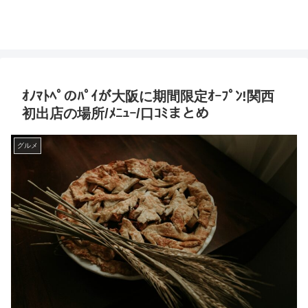
ｵﾉﾏﾄﾍﾟのﾊﾟｲが大阪に期間限定ｵｰﾌﾟﾝ!関西
初出店の場所/ﾒﾆｭｰ/口ｺﾐまとめ
グルメ