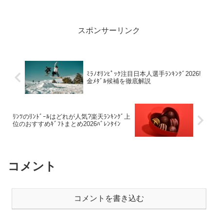
り入れ方などをご紹介していきます。ダ
イエット中に効果的なゼンブチップスの
食べ方5選1. 朝食の...
スポンサーリンク
ﾐﾗﾉｵﾘﾝﾋﾟｯｸ注目日本人選手ﾗﾝｷﾝｸﾞ2026!
金ﾒﾀﾞﾙ候補を徹底解説
ﾘﾝﾂのﾘﾝﾄﾞｰﾙはどれが人気?楽天ﾗﾝｷﾝｸﾞ上
位のおすすめｷﾞﾌﾄまとめ2026ﾊﾞﾚﾝﾀｲﾝ
コメント
コメントを書き込む