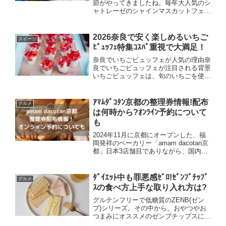
節がやってきましたね。毎年大人気のシ
ャトレーゼのシャインマスカットフェ
ア。甘い旬のマスカットを贅沢に使った
スイーツが勢ぞろいで楽しみです♪日程
やケーキの種類などについてお伝えして
2026奈良で安く楽しめるいちご
スイーツ
いきます。↓ふるさと納税で...
ﾋﾞｭｯﾌｪ特集ｺｽﾊﾟ重視で大満足！
奈良でいちごビュッフェが人気の理由奈
良でいちごビュッフェが注目される背景
いちごビュッフェは、旬のいちごを使っ
たスイーツやお料理を好きなだけ楽しめ
る人気イベントです。奈良でも、春先に
なるとさまざまなホテルやカフェ、レス
ｱﾏﾑﾀﾞｺﾀﾝ京都の整理券情報!配布
グルメ
トランでいちごビュッフェ...
は何時から?ｵﾝﾗｲﾝ予約について
も
2024年11月に京都にオープンした、福
岡発祥のベーカリー「amam dacotan京
都」日本3店舗目でありながら、国内最
後の店舗と言われています。2025年6月
現在も行列が続いている大人気のベーカ
リー。Museわたしも早く行ってみたい♪
ﾀﾞｲｴｯﾄ中も罪悪感ｾﾞﾛ!ｾﾞﾝﾌﾞﾁｯﾌﾟ
グルメ
今...
ｽの食べ方上手な取り入れ方は?
グルテンフリーで低糖質のZENB(ゼン
ブ)シリーズ。その中から、おやつやお
つまみにオススメのゼンブチップスにつ
いて、食べ方やダイエット中の上手な取