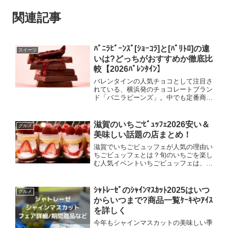
関連記事
ﾊﾞﾆﾗﾋﾞｰﾝｽﾞ[ｼｮｰｺﾗ]と[ﾊﾟﾘﾄﾛ]の違
スイーツ
いは?どっちがおすすめか徹底比
較【2026ﾊﾞﾚﾝﾀｲﾝ】
バレンタインの人気チョコとして注目さ
れている、横浜発のチョコレートブラン
ド「バニラビーンズ」。中でも定番商品
のショーコラパリトロは、「どっちを選
べばいいの？」と迷う方が多い人気商品
です。この記事では、ショーコラとパリ
滋賀のいちごﾋﾞｭｯﾌｪ2026安い＆
グルメ
トロの違いや味の特徴、ど...
美味しい話題の店まとめ！
滋賀でいちごビュッフェが人気の理由い
ちごビュッフェとは？旬のいちごを楽し
む人気イベントいちごビュッフェは、旬
のいちごを使ったスイーツや料理を好き
なだけ味わえる期間限定イベントです。
春先にかけていちごが最もおいしい時期
ｼｬﾄﾚｰｾﾞのｼｬｲﾝﾏｽｶｯﾄ2025はいつ
グルメ
を迎えることから、滋賀県...
からいつまで?商品一覧ｹｰｷやｱｲｽ
を詳しく
今年もシャインマスカットの美味しい季