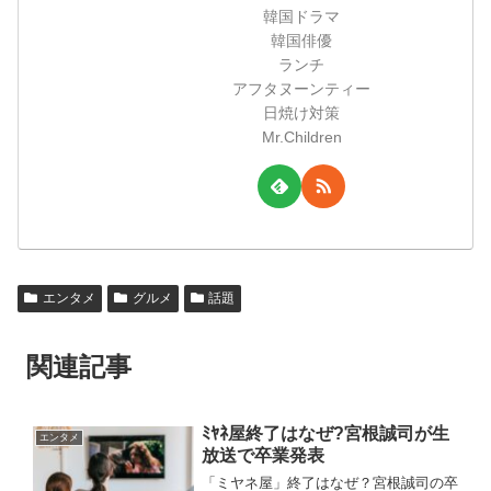
韓国ドラマ
韓国俳優
ランチ
アフタヌーンティー
日焼け対策
Mr.Children
エンタメ
グルメ
話題
関連記事
ﾐﾔﾈ屋終了はなぜ?宮根誠司が生
エンタメ
放送で卒業発表
「ミヤネ屋」終了はなぜ？宮根誠司の卒