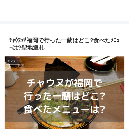
ﾁｬｳﾇが福岡で行った一蘭はどこ?食べたﾒﾆｭ
ｰは?聖地巡礼
エンタメ