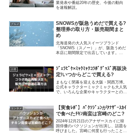
業発表や番組20年の歴史、今後の動向
を速報解説。
SNOWSが阪急うめだで買える?
グルメ
整理券の取り方・販売期間まと
め
北海道発の大人気スイーツブランド
「SNOWS（スノー）」が、阪急うめだ
本店に期間限定で出店しています。
「SNOWSは大阪のどこで買える？」
「スノーサンドの整理券は必要？」「売
り切れは何時頃？」など、気になってい
ｼﾞｪﾗﾋﾟｹ×ﾐｬｸﾐｬｸｺﾗﾎﾞｸﾞｯｽﾞ再販決
話題
る方も多いのではないでしょうか...
定!いつからどこで買える?
まもなく閉幕を迎える大阪・関西万博。
公式キャラクターミャクミャクも大人気
で、いろんな企業やキャラクターとのコ
ラボも生まれていますね。ジェラートピ
ケ×ミャクミャクのコラボ商品も4月に
登場し「かわいい！」「欲しい！」との
【実食ﾚﾎﾟ】ﾊﾟｸｿｼﾞｭﾝがｱﾅｻﾞｰｽｶｲ
エンタメ
声が溢れていました。閉幕...
で食べたﾁｷﾝ南蛮は宮崎のどこ?
2024年12月21日のアナザースカイに韓
国俳優のパクソジュンが出演し、話題を
呼びました。宮崎に何度も行ったことが
あり、よく訪れるお店も紹介されていま