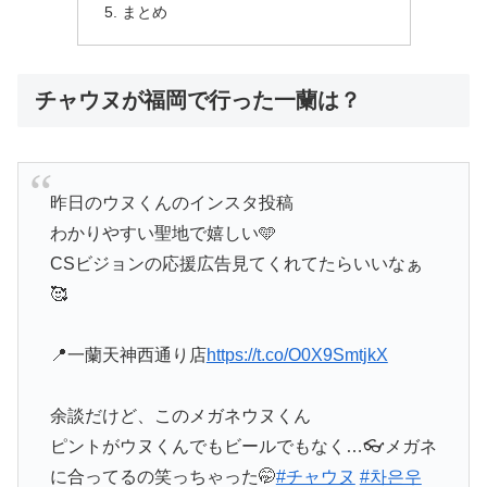
まとめ
チャウヌが福岡で行った一蘭は？
昨日のウヌくんのインスタ投稿
わかりやすい聖地で嬉しい🩵
CSビジョンの応援広告見てくれてたらいいなぁ
🥰
📍一蘭天神西通り店
https://t.co/O0X9SmtjkX
余談だけど、このメガネウヌくん
ピントがウヌくんでもビールでもなく…👓メガネ
に合ってるの笑っちゃった🤭
#チャウヌ
#차은우