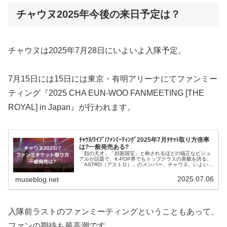
チャウヌ2025年今後の来日予定は？
チャウヌは2025年7月28日にいよいよ入隊予定。
7月15日には15日には東京・有明アリーナにてファンミー
ティング『2025 CHA EUN-WOO FANMEETING [THE
ROYAL] in Japan』が行われます。
ﾁｬｳﾇ/ﾗｲﾌﾞ/ﾌｧﾝﾐｰﾃｨﾝｸﾞ2025年7月ﾁｹｯﾄ取り方倍率
は?一般発売ある?
「顔の天才」「顔面国宝」と称されるほどの端正なビジュ
アルが話題で、K-POP界でもトップクラスの美貌を誇る、
「ASTRO（アストロ）」のメンバー、チャウヌ。いよいよ
2025年7月28日に入隊が迫っています。その2週間前のタ
イミングで、入隊前...
2025.07.06
museblog.net
入隊前ラストのファンミーティングということもあって、
ファンの期待も最高潮です。