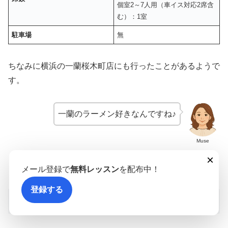
個室2～7人用（車イス対応2席含
む）：1室
駐車場
無
ちなみに横浜の一蘭桜木町店にも行ったことがあるようで
す。
一蘭のラーメン好きなんですね♪
Muse
×
スポンサーリンク
メール登録で
無料レッスン
を配布中！
登録する
チャウヌが一蘭で食べたメニューは？