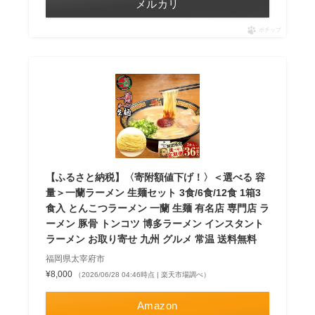
メルカリ
ポチップ
【ふるさと納税】〈寄附額値下げ！〉＜選べる 容
量＞一蘭ラーメン 生麺セット 3食/6食/12食 1箱3
食入 とんこつラーメン 一蘭 生麺 有名店 専門店 ラ
ーメン 豚骨 トンコツ 博多ラーメン インスタント
ラーメン お取り寄せ 九州 グルメ 常温 送料無料
福岡県太宰府市
¥8,000
（2026/06/28 04:46時点 | 楽天市場調べ）
Amazon