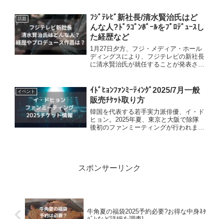
した。パクソジュンファンで宮崎出身の
わたしはもう大興奮！今年の春休みに帰
ﾌｼﾞﾃﾚﾋﾞ新社長/清水賢治氏はど
話題
省したとき、彼が食...
んな人?ﾄﾞﾗｺﾞﾝﾎﾞｰﾙをﾌﾟﾛﾃﾞｭｰｽし
た経歴など
1月27日夕方、フジ・メディア・ホール
ディングスにより、フジテレビの新社長
に清水賢治氏が就任することが発表され
ました。・清水賢治氏はどんな人？経歴
は？・どんな番組に携わっていた？など
について調べてみました。フジテレビ新
ｲﾄﾞﾋｮﾝﾌｧﾝﾐｰﾃｨﾝｸﾞ2025/7月一般
イベント
社長/清水賢治氏のプロ...
販売ﾁｹｯﾄ取り方
韓国を代表する若手実力派俳優、イ・ド
ヒョン。2025年夏、東京と大阪で除隊
後初のファンミーティングが行われま
す。詳細やチケット情報についてお伝え
していきます。
rakuten_design="slide";rakuten_affiliateI
...
スポンサーリンク
牛角夏の福袋2025予約必要?お得な中身ﾈﾀ
ﾊﾞﾚなど詳細を調査!