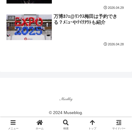
2026.04.29
万博ｶﾌｪ@ﾘﾝｸｽ梅田は予約でき
話題
る？ﾒﾆｭｰやﾃｲｸｱｳﾄも紹介
2026.04.28
© 2024 Museblog.
メニュー
ホーム
検索
トップ
サイドバー