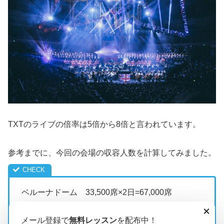
TXTのライブの倍率は5倍から8倍と言われています。
参考までに、今回の会場の収容人数を計算してみました。
ベルーナドーム 33,500席×2日=67,000席
バンテリンドームナゴヤ 49,000席×2日=98,000
×
メール登録で
無料レッスン
を配布中！
席