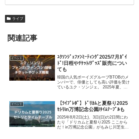
ライブ
関連記事
ﾕｸｿﾝｼﾞｪﾌｧﾝﾐｰﾃｨﾝｸﾞ2025/7月ｶﾞｲ
イベント
ﾄﾞ!日程やﾁｹｯﾄ/ｸﾞｯｽﾞ販売につい
ても
韓国の人気ボーイズグループBTOBのメ
ンバーで、俳優としても高い評価を受け
ているユク・ソンジェ。 2025年夏、神
奈川と大阪でファンミーティング(ファ
ンコンサート)が行われます。 詳細やチ
ケット情報についてお伝えしていきま
【ﾗｲﾌﾞﾚﾎﾟ】ﾄﾞﾘｶﾑと夏祭り2025
イベント
す。 ユク・ソンジ...
ｾﾄﾘin万博記念公園/ﾀｲﾑﾃｰﾌﾞﾙも
2025年8月2日(土)、3日(日)の2日間にわ
たり「ドリカムと夏祭り2025 ここから
だ！in万博記念公園」がもみじ川芝生広
場にて開催。DREAMS COME
TRUE（ドリカム）が主催する夏のイベ