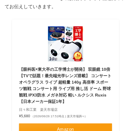
てお伝えしていきます。
【眼科医×東大卒の工学博士が開発】 双眼鏡 10倍
【TVで話題！最先端光学レンズ搭載】 コンサート
オペラグラス ライブ 超軽量 140g 高倍率 スポー
ツ観戦 コンサート用 ライブ用 推し活 ドーム 野球
観戦 IPX3防水 メガネ対応 軽い ルクシス Ruxis
【日本メーカー保証1年】
日々和工業 楽天市場店
¥5,680
（2026/06/26 17:51時点 | 楽天市場調べ）
Amazon