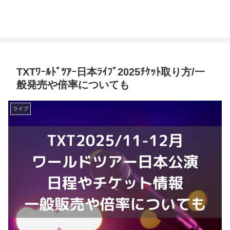
TXTﾜｰﾙﾄﾞﾂｱｰ日本ﾗｲﾌﾞ2025ﾁｹｯﾄ取り方/一
般発売や倍率についても
ライブ