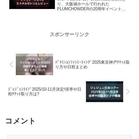
り、大阪城ホールで行われた
PLUMCHOWDERの20周年イベント
『PLUMCHOWDER 20th
ANNIVERSARY SPECIAL 20/25グラン
ドチャウデーション』長年のミスチルフ
ァ...
スポンサーリンク
ﾊﾟｸﾐﾆｮﾝﾌｧﾝﾐｰﾃｨﾝｸﾞ2025東京神戸ﾁｹｯﾄ取
り方や日程まとめ
ｼﾞｪｼﾞｭﾝﾗｲﾌﾞ2025/10-11月決定!倍率や日
程ﾁｹｯﾄ取り方は?
コメント