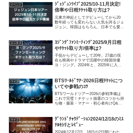
ントです。屋台があったり、ラストには
ｼﾞｪｼﾞｭﾝﾗｲﾌﾞ2025/10-11月決定!
イベント
花火...
倍率や日程ﾁｹｯﾄ取り方は?
元東方神起としてデビューしてから20
数年経っても変わらない人気を誇るジェ
ジュン。韓国はもちろん、日本でも愛さ
れ続けるスターです♪2025年10月、11月
に日本の4都市でツアーが開催されるこ
とになりました！詳細やチケット情報に
ﾖｼﾞﾝｸﾞﾌｧﾝﾐｰﾃｨﾝｸﾞ2025/9月日程
エンタメ
ついてお伝えして...
やﾁｹｯﾄ取り方/倍率は?
子役からデビューして20年。27歳の現
在も映画やドラマで活躍中の韓国俳優
ヨ・ジング。2024年と、2025年に入っ
てからもファンミーティングを行い、さ
らにこの9月にスペシャルファンミーテ
ィングの開催が決定しました。詳細やチ
BTSﾜｰﾙﾄﾞﾂｱｰ2026日程ﾁｹｯﾄにつ
ライブ
ケット情報について...
いてや参戦のｺﾂ
BTSワールドツアー2026の参戦準備は
これで完璧！チケット抽選のコツから持
ち物・服装・マナー・初心者向けQ&A
まで徹底解説！
ｸﾞﾗﾝﾄﾞﾁｬｳﾃﾞｰｼｮﾝ2024/12/18のﾐｽ
ライブ
ﾁﾙｾﾄﾘとﾚﾋﾞｭｰ
2024年12月17日、18日の2日間にわた