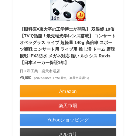
【眼科医×東大卒の工学博士が開発】 双眼鏡 10倍
【TVで話題！最先端光学レンズ搭載】 コンサート
オペラグラス ライブ 超軽量 140g 高倍率 スポー
ツ観戦 コンサート用 ライブ用 推し活 ドーム 野球
観戦 IPX3防水 メガネ対応 軽い ルクシス Ruxis
【日本メーカー保証1年】
日々和工業 楽天市場店
¥5,680
（2026/06/26 17:51時点 | 楽天市場調べ）
Amazon
楽天市場
Yahooショッピング
メルカリ