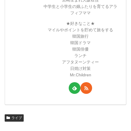
宮崎生まれ大阪在住
中学生と小学生の娘ふたりを育てるアラ
フィフママ
★好きなこと★
マイルやポイントを貯めて旅をする
韓国旅行
韓国ドラマ
韓国俳優
ランチ
アフタヌーンティー
日焼け対策
Mr.Children
ライブ