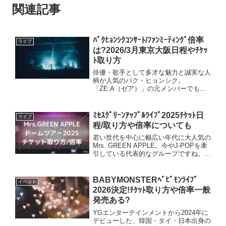
関連記事
ﾊﾟｸﾋｮﾝｼｸｺﾝｻｰﾄ/ﾌｧﾝﾐｰﾃｨﾝｸﾞ倍率
ライブ
は?2026/3月東京大阪日程やﾁｹｯ
ﾄ取り方
俳優・歌手として多才な魅力と誠実な人
柄が人気のパク・ヒョンシク。
「ZE:A（ゼア）」の元メンバーでもあ
り、韓国・日本をはじめアジア全域で高
い人気を誇ります。2025年3月にもファ
ンミーティング、9月にはファンコンサ
ﾐｾｽｸﾞﾘｰﾝｱｯﾌﾟﾙﾗｲﾌﾞ2025ﾁｹｯﾄ日
ライブ
ートがあり全席完売の大盛況...
程/取り方や倍率についても
若い世代を中心に幅広い年代に大人気の
Mrs. GREEN APPLE。今やJ-POPを牽
引している代表的なグループですね。
2025年10月から「DOME TOUR 2025
"BABEL no TOH"」がスタートします！
詳細やチケット情報...
BABYMONSTERﾍﾞﾋﾞﾓﾝﾗｲﾌﾞ
イベント
2026決定!ﾁｹｯﾄ取り方や倍率一般
発売ある?
YGエンターテインメントから2024年に
デビューした、韓国・タイ・日本出身の