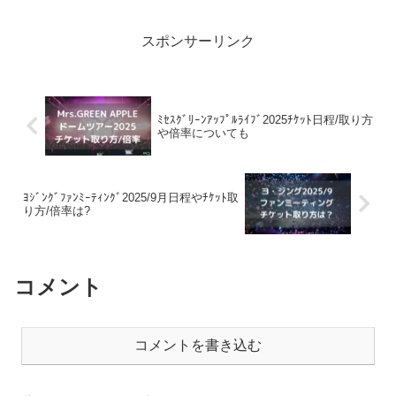
の開催に期待が高まっています。
『2025 MUSIC...
スポンサーリンク
ﾐｾｽｸﾞﾘｰﾝｱｯﾌﾟﾙﾗｲﾌﾞ2025ﾁｹｯﾄ日程/取り方
や倍率についても
ﾖｼﾞﾝｸﾞﾌｧﾝﾐｰﾃｨﾝｸﾞ2025/9月日程やﾁｹｯﾄ取
り方/倍率は?
コメント
コメントを書き込む