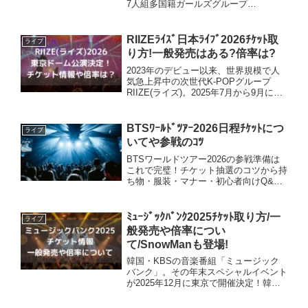
7人組多国籍ガールズグループ
BABYMONSTER（ベイビーモンスタ
ー）。デビュー以来勢いが止まらない彼
女たち。2025年春にワールドツアーで
RIIZEﾗｲｽﾞ日本ﾗｲﾌﾞ2026ﾁｹｯﾄ取
ライブ
日本に来てくれて、11...
り方!一般発売はある?倍率は?
2023年のデビュー以来、世界規模で人
気急上昇中の次世代K-POPグループ
RIIZE(ライズ)。2025年7月から9月に日
本でアリーナツアーが開催されました。
その最終日に発表された、2026年の東
京ドーム公演！K-POPの男性グループ
BTSﾜｰﾙﾄﾞﾂｱｰ2026日程ﾁｹｯﾄにつ
ライブ
として...
いてや参戦のｺﾂ
BTSワールドツアー2026の参戦準備は
これで完璧！チケット抽選のコツから持
ち物・服装・マナー・初心者向けQ&A
まで徹底解説！
ﾐｭｰｼﾞｯｸﾊﾞﾝｸ2025ﾁｹｯﾄ取り方/一
ライブ
般発売や倍率につい
て/SnowManも登場!
韓国・KBSの音楽番組「ミュージック
バンク」。その年末スペシャルイベント
が2025年12月に東京で開催決定！韓国
のグループ20組が出演予定で、K-POP
イベントとしては史上初の国立競技場で