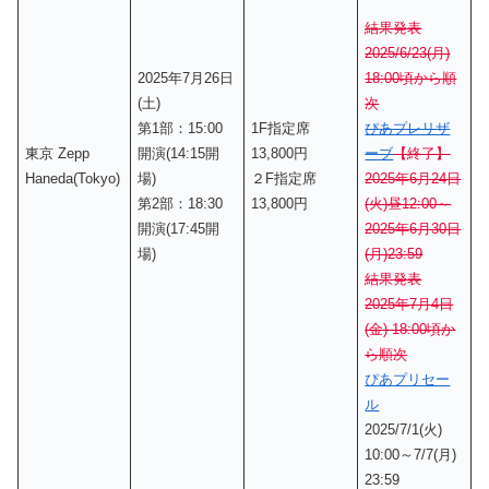
結果発表
2025/6/23(月)
2025年7月26日
18:00頃から順
(土)
次
第1部：15:00
1F指定席
ぴあプレリザ
東京 Zepp
開演(14:15開
13,800円
ーブ
【終了】
Haneda(Tokyo)
場)
２F指定席
2025年6月24日
第2部：18:30
13,800円
(火)昼12:00～
開演(17:45開
2025年6月30日
場)
(月)23:59
結果発表
2025年7月4日
(金) 18:00頃か
ら順次
ぴあプリセー
ル
2025/7/1(火)
10:00～7/7(月)
23:59