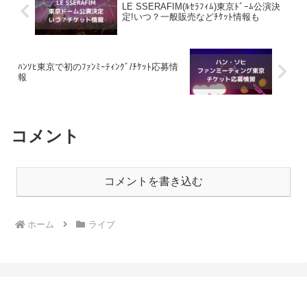
LE SSERAFIM(ﾙｾﾗﾌｨﾑ)東京ﾄﾞｰﾑ公演決
定!いつ？一般販売などﾁｹｯﾄ情報も
ﾊﾝｿﾋ東京で初のﾌｧﾝﾐｰﾃｨﾝｸﾞ/ﾁｹｯﾄ応募情
報
コメント
コメントを書き込む
ホーム
ライブ