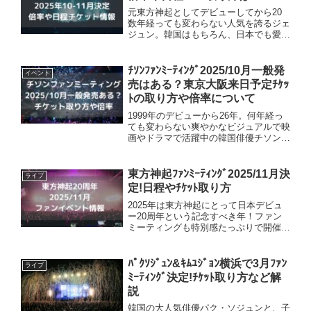
元東方神起としてデビューしてから20
数年経っても変わらない人気を誇るジェ
ジュン。韓国はもちろん、日本でも愛さ
れ続けるスターです♪2025年10月、11月
に日本の4都市でツアーが開催されるこ
とになりました！詳細やチケット情報に
ﾁｿﾝﾌｧﾝﾐｰﾃｨﾝｸﾞ2025/10月一般発
イベント
ついてお伝えして...
売はある？東京大阪来日予定ﾁｹｯ
ﾄの取り方や倍率について
1999年のデビューから26年。何年経っ
ても変わらない爽やかなビジュアルで映
画やドラマで活躍中の韓国俳優チソン。
2024年に日本で5年振りのファンミーテ
ィングを開催。そして2025年も東京・
大阪にて『2025 JISUNG FANMEETI...
東方神起ﾌｧﾝﾐｰﾃｨﾝｸﾞ2025/11月決
ライブ
定!日程やﾁｹｯﾄ取り方
2025年は東方神起にとって日本デビュ
ー20周年という記念すべき年！ファン
ミーティングも特別感たっぷりで開催さ
れます。東方神起の公式ファンクラブ
「Bigeast」では、20周年を祝うスペシ
ャル企画が続々と発表。2025年11月、
ﾊﾟｸｿｼﾞｭﾝ&ｷﾑﾕｼﾞｮﾝ横浜で3月ﾌｧﾝ
ライブ
東京・兵庫で...
ﾐｰﾃｨﾝｸﾞ決定!ﾁｹｯﾄ取り方など解
説
韓国の大人気俳優パク・ソジュンと、子