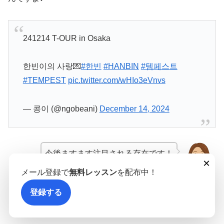
241214 T-OUR in Osaka
한빈이의 사랑💌
#한빈
#HANBIN
#템페스트
#TEMPEST
pic.twitter.com/wHIo3eVnvs
— 콩이 (@ngobeani)
December 14, 2024
今後ますます注目される存在です！
×
メール登録で
無料レッスン
を配布中！
Muse
登録する
スポンサーリンク