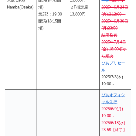
大阪 Zepp
開演(14:45開
13,800円
ーブ
【終了】
Namba(Osaka)
場)
２F指定席
2025年6月24日
第2部：19:00
13,800円
(火)昼12:00～
開演(18:15開
2025年6月30日
場)
(月)23:59
結果発表
2025年7月4日
(金) 18:00頃か
ら順次
ぴあプリセー
ル
2025/7/3(木)
19:00～
ぴあオフィシ
ャル先行
2025/6/9(月)
19:00～
2025/6/18(水)
23:59【終了】