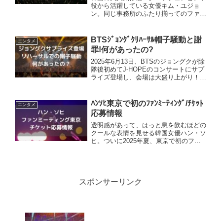
役から活躍している女優キム・ユジョ
ン。同じ事務所のふたり揃ってのファン
ミーティングの開催が、3月横浜にて決
定しました。詳細やチケット情報につい
てお伝えしていきます。パク・ソジ＆キ
BTSｼﾞｮﾝｸﾞｸﾘﾊｰｻﾙ帽子騒動と謝
エンタメ
ム・ユジョン3月ファンミー...
罪!何があったの?
2025年6月13日、BTSのジョングクが除
隊後初めてJ-HOPEのコンサートにサプ
ライズ登場し、会場は大盛り上がり！の
はずが、リハーサル中にかぶっていた
「帽子」が思わぬ騒動を呼びました。一
体何があったのか？お伝えしていきま
ﾊﾝｿﾋ東京で初のﾌｧﾝﾐｰﾃｨﾝｸﾞ/ﾁｹｯﾄ
エンタメ
す。ジョングクが...
応募情報
透明感があって、はっと息を飲むほどの
クールな表情を見せる韓国女優ハン・ソ
ヒ。ついに2025年夏、東京で初のファ
ンミーティングが行われます。詳細やチ
ケット情報についてお伝えしていきま
す。ハン・ソヒ/ファンミーティング東
京決定ハン・ソヒ、7月2...
スポンサーリンク