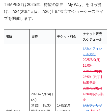
TEMPESTは2025年、待望の新曲「My Way」を引っ提
げ、7/24(木)に大阪、7/26(土)に東京でショーケースライ
ブを開催します。
チケット販売
場所
日時
チケット料金
スケジュール
ぴあオフィシ
ャル先行
2025/6/9(月)
19:00～
2025/6/18(水)
23:59【終了】
結果発表
2025/6/23(月)
2025年7月24日
18:00頃から順
(木)
次
第1部：15:30
1F指定席
ぴあプレリザ