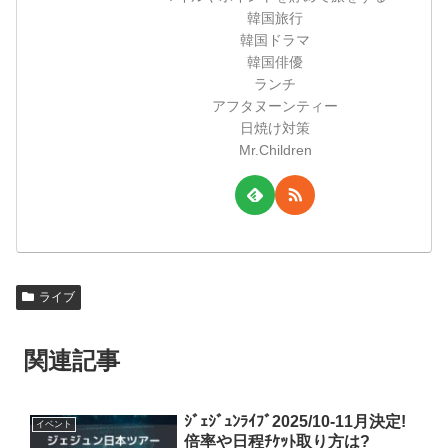
韓国旅行
韓国ドラマ
韓国俳優
ランチ
アフタヌーンティー
日焼け対策
Mr.Children
ライブ
関連記事
ｼﾞｪｼﾞｭﾝﾗｲﾌﾞ2025/10-11月決定!
イベント
倍率や日程ﾁｹｯﾄ取り方は?