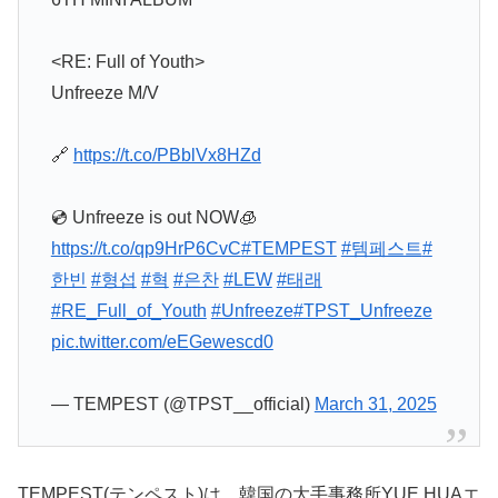
<RE: Full of Youth>
Unfreeze M/V
🔗
https://t.co/PBblVx8HZd
💿 Unfreeze is out NOW🧊
https://t.co/qp9HrP6CvC
#TEMPEST
#템페스트
#
한빈
#형섭
#혁
#은찬
#LEW
#태래
#RE_Full_of_Youth
#Unfreeze
#TPST_Unfreeze
pic.twitter.com/eEGewescd0
— TEMPEST (@TPST__official)
March 31, 2025
TEMPEST(テンペスト)は、韓国の大手事務所YUE HUAエ