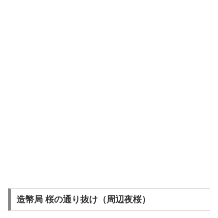
造幣局 桜の通り抜け（周辺夜桜）