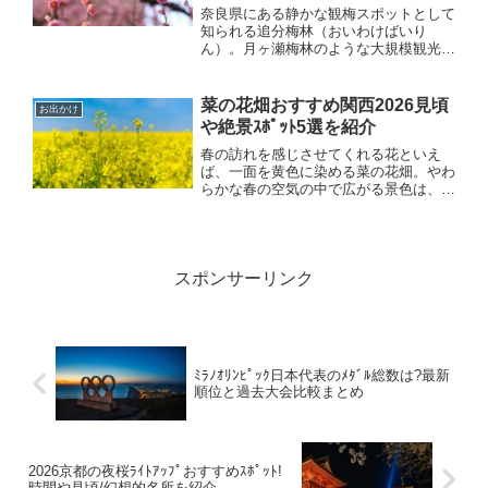
奈良県にある静かな観梅スポットとして
知られる追分梅林（おいわけばいり
ん）。月ヶ瀬梅林のような大規模観光地
とは異なり、落ち着いた雰囲気の中で梅
を楽しめる関西屈指の穴場梅スポットと
して人気があります。2026年の見頃シ
菜の花畑おすすめ関西2026見頃
お出かけ
ーズンを前に、見頃の時期は...
や絶景ｽﾎﾟｯﾄ5選を紹介
春の訪れを感じさせてくれる花といえ
ば、一面を黄色に染める菜の花畑。やわ
らかな春の空気の中で広がる景色は、お
出かけや写真撮影スポットとしても人気
があります。この記事では、2026年に
関西で楽しめる菜の花畑の見頃や、おす
すめの絶景スポット5選を...
スポンサーリンク
ﾐﾗﾉｵﾘﾝﾋﾟｯｸ日本代表のﾒﾀﾞﾙ総数は?最新
順位と過去大会比較まとめ
2026京都の夜桜ﾗｲﾄｱｯﾌﾟおすすめｽﾎﾟｯﾄ!
時間や見頃/幻想的名所を紹介