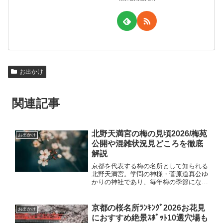
お出かけ
関連記事
北野天満宮の梅の見頃2026/梅苑
お出かけ
公開や混雑状況見どころを徹底
解説
京都を代表する梅の名所として知られる
北野天満宮。学問の神様・菅原道真公ゆ
かりの神社であり、毎年梅の季節になる
と多くの参拝客や観光客で賑わいます。
「2026年の梅の見頃はいつ？」「梅苑
の公開期間や混雑状況は？」この記事で
京都の桜名所ﾗﾝｷﾝｸﾞ2026お花見
お出かけ
は、実際に訪れた体験も...
におすすめ絶景ｽﾎﾟｯﾄ10選穴場も