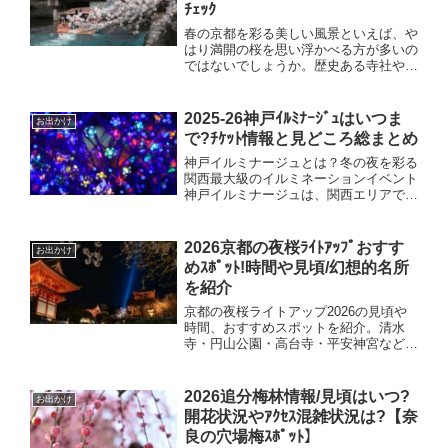
ﾁｪｯｸ
春の京都を彩る美しい風景といえば、や
はり満開の桜を思い浮かべる方が多いの
ではないでしょうか。歴史ある寺社や風
情ある街並みと桜が調和する京都は、日
本全国の中でも特に人気の高いお花見エ
リアです。この記事では、2026年に訪
2025-26神戸ｲﾙﾐﾅｰｼﾞｭはいつま
お出かけ
れたい京都の桜名所をラ...
で?ﾁｹｯﾄ情報と見どころ総まとめ
神戸イルミナージュとは？冬の夜を彩る
関西最大級のイルミネーションイベント
神戸イルミナージュは、関西エリアでも
屈指の規模と人気を誇る冬季限定イルミ
ネーションイベントです。2025年で14
回目の開催を迎える本イベントは、兵庫
2026京都の夜桜ﾗｲﾄｱｯﾌﾟおすす
お出かけ
県神戸市北区の「道の...
めｽﾎﾟｯﾄ!時間や見頃/幻想的名所
を紹介
京都の夜桜ライトアップ2026の見頃や
時間、おすすめスポットを紹介。清水
寺・円山公園・高台寺・平安神宮など幻
想的な夜桜名所まとめ。
2026追分梅林情報/見頃はいつ?
お出かけ
開花状況やｱｸｾｽ混雑状況は?【奈
良の穴場梅ｽﾎﾟｯﾄ】