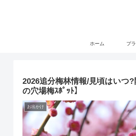
ホーム
プラ
2026追分梅林情報/見頃はいつ
の穴場梅ｽﾎﾟｯﾄ】
お出かけ