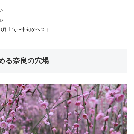
い
め
は3月上旬〜中旬がベスト
める奈良の穴場