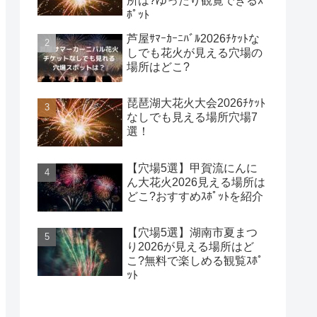
所は?ゆったり観覧できるｽ
ﾎﾟｯﾄ
芦屋ｻﾏｰｶｰﾆﾊﾞﾙ2026ﾁｹｯﾄな
しでも花火が見える穴場の
場所はどこ?
琵琶湖大花火大会2026ﾁｹｯﾄ
なしでも見える場所穴場7
選！
【穴場5選】甲賀流にんに
ん大花火2026見える場所は
どこ?おすすめｽﾎﾟｯﾄを紹介
【穴場5選】湖南市夏まつ
り2026が見える場所はど
こ?無料で楽しめる観覧ｽﾎﾟ
ｯﾄ