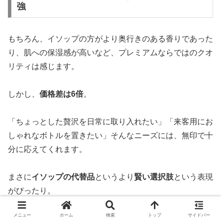
強
もちろん、イソップの方がより奥行きのある香りであった
り、肌への保湿感が高いなど、プレミアムならではのクオ
リティは感じます。
しかし、
価格差は6倍
。
「ちょっとした贅沢を日常に取り入れたい」「来客用にお
しゃれなボトルを置きたい」そんなニーズには、無印で十
分に応えてくれます。
まさに
イソップの代替品
というより
賢い選択肢
という表現
がぴったり。
メニュー
ホーム
検索
トップ
サイドバー
普段使いに無印、特別なシーンにイソップと使い分けるの