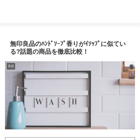
無印良品のﾊﾝﾄﾞｿｰﾌﾟ香りがｲｿｯﾌﾟに似てい
る?話題の商品を徹底比較！
美容