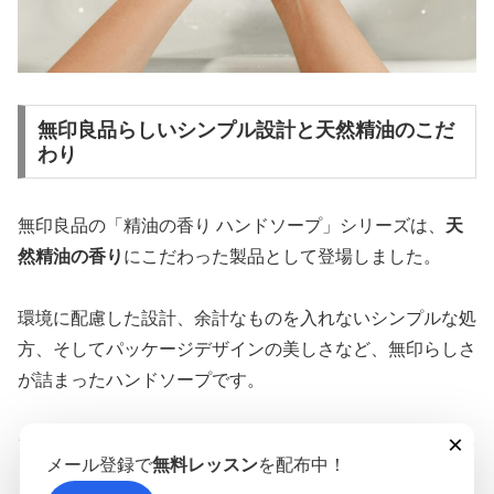
無印良品らしいシンプル設計と天然精油のこだ
わり
無印良品の「精油の香り ハンドソープ」シリーズは、
天
然精油の香り
にこだわった製品として登場しました。
環境に配慮した設計、余計なものを入れないシンプルな処
方、そしてパッケージデザインの美しさなど、無印らしさ
が詰まったハンドソープです。
×
ラインナップは複数ありますが、特にイソップに似ている
メール登録で
無料レッスン
を配布中！
と注目されているのが以下の2種類です。