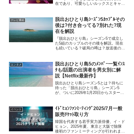
在であり、可愛らしいルックスとキャッ
チーな楽曲、真似しやすいダンスで多く
のファンを獲得しました。アラフィフの
わたしもデビュー当初から知っているほ
脱出おひとり島ｼｰｽﾞﾝ5ｶｯﾌﾟﾙその
テレビ番組
ど、日本のファンを魅...
後は?付き合ってる?別れた?現
在を解説
『脱出おひとり島』シーズン5で成立し
た5組のカップルのその後を解説。現在
も続いている？破局の噂は？放送後の最
新状況をわかりやすくまとめました。
脱出おひとり島5のﾒﾝﾊﾞｰ一覧ｲﾝｽ
エンタメ
ﾀも/話題の出演者を男女別に解
説【Netflix最新作】
脱出おひとり島シーズン5とは？待ちに
待った「脱出おひとり島」シーズン5
が、ついに2026年1月20日からスター
ト！メンバーの紹介や見どころについて
お伝えしていきます♪Netflixの大人気リ
アリティ番組が2026年に帰ってきた！
ｲﾄﾞﾋｮﾝﾌｧﾝﾐｰﾃｨﾝｸﾞ2025/7月一般
イベント
◆配信開始 ...
販売ﾁｹｯﾄ取り方
韓国を代表する若手実力派俳優、イ・ド
ヒョン。2025年夏、東京と大阪で除隊
後初のファンミーティングが行われま