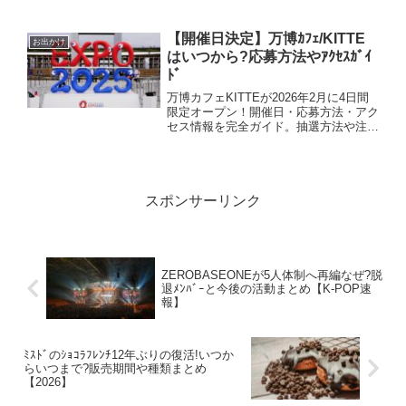
す。詳細やチケット情報についてお伝え
していきます。
rakuten_design="slide";rakuten_affiliateI
【開催日決定】万博ｶﾌｪ/KITTE
お出かけ
...
はいつから?応募方法やｱｸｾｽｶﾞｲ
ﾄﾞ
万博カフェKITTEが2026年2月に4日間
限定オープン！開催日・応募方法・アク
セス情報を完全ガイド。抽選方法や注意
点も詳しく解説！
スポンサーリンク
ZEROBASEONEが5人体制へ再編なぜ?脱
退ﾒﾝﾊﾞｰと今後の活動まとめ【K-POP速
報】
ﾐｽﾄﾞのｼｮｺﾗﾌﾚﾝﾁ12年ぶりの復活!いつか
らいつまで?販売期間や種類まとめ
【2026】