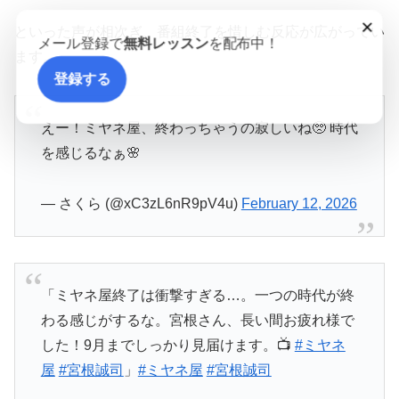
×
といった声が相次ぎ、番組終了を惜しむ反応が広がってい
メール登録で
無料レッスン
を配布中！
ます。
登録する
えー！ミヤネ屋、終わっちゃうの寂しいね🥺 時代
を感じるなぁ🌸
— さくら (@xC3zL6nR9pV4u)
February 12, 2026
「ミヤネ屋終了は衝撃すぎる…。一つの時代が終
わる感じがするな。宮根さん、長い間お疲れ様で
した！9月までしっかり見届けます。📺
#ミヤネ
屋
#宮根誠司
」
#ミヤネ屋
#宮根誠司