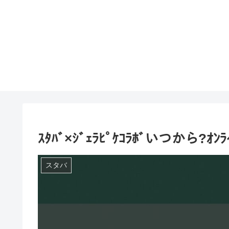
ｽﾀﾊﾞ×ｼﾞｪﾗﾋﾟｹｺﾗﾎﾞいつか
スタバ