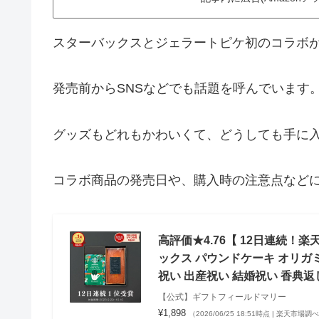
スターバックスとジェラートピケ初のコラボ
発売前からSNSなどでも話題を呼んでいます
グッズもどれもかわいくて、どうしても手に
コラボ商品の発売日や、購入時の注意点など
高評価★4.76【 12日連続！
ックス パウンドケーキ オリガ
祝い 出産祝い 結婚祝い 香典返
【公式】ギフトフィールドマリー
¥1,898
（2026/06/25 18:51時点 | 楽天市場調