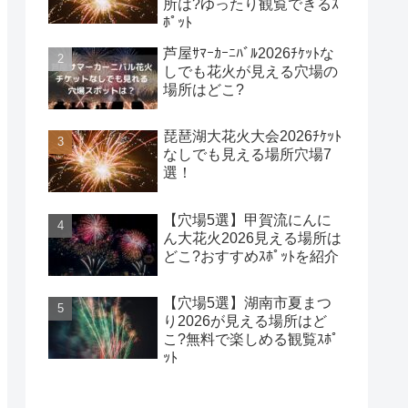
所は?ゆったり観覧できるｽ
ﾎﾟｯﾄ
芦屋ｻﾏｰｶｰﾆﾊﾞﾙ2026ﾁｹｯﾄな
しでも花火が見える穴場の
場所はどこ?
琵琶湖大花火大会2026ﾁｹｯﾄ
なしでも見える場所穴場7
選！
【穴場5選】甲賀流にんに
ん大花火2026見える場所は
どこ?おすすめｽﾎﾟｯﾄを紹介
【穴場5選】湖南市夏まつ
り2026が見える場所はど
こ?無料で楽しめる観覧ｽﾎﾟ
ｯﾄ