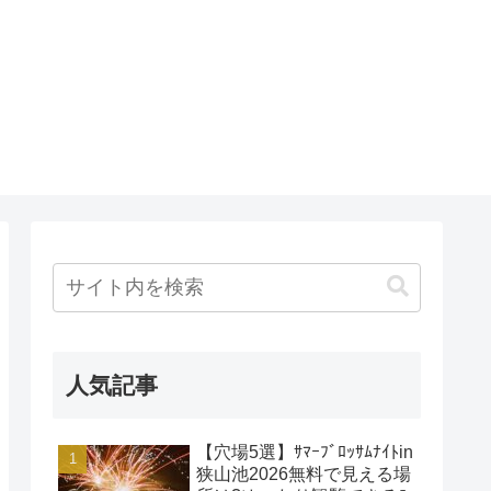
人気記事
【穴場5選】ｻﾏｰﾌﾞﾛｯｻﾑﾅｲﾄin
狭山池2026無料で見える場